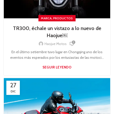
,
MARCA
PRODUCTOS
TR300, échale un vistazo a lo nuevo de
Haojue￼
2
Haojue Motos
En el último setiembre tuvo lugar en Chongqing uno de los
eventos más esperados por los entusiastas de las motoci...
SEGUIR LEYENDO
27
DIC