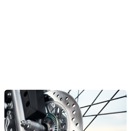
FRENO ABS DELANTERO
NK160 evita el bloqueo de rueda en
El sistema ABS de la
estabilidad y el
frenadas de emergencia, manteniendo la
pavimento mojado o superficies
control incluso en