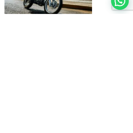
💬 ¿Necesitas ayuda?
Haojue es una marca representada en el Perú por Intermotors del
Perú