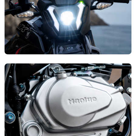
La NK160 equipa tecnología LED de alta luminosidad que
ilumina más metros de camino con menor consumo
energético. Mejor enfoque del haz, mayor vida útil y una
presencia visual que proyecta carácter desde cualquier
ángulo. Ver más, ser visto mejor: dos ventajas en un solo
componente.
MOTOR HJ CERO VIBRACIONES
La NK160 incorpora la tecnología TSR de Haojue, un sistema
de balanceo avanzado que neutraliza las vibraciones del
motor desde el interior. El resultado es un manejo más fluido,
menor fatiga en manos y brazos en trayectos prolongados, y
una durabilidad mecánica superior.