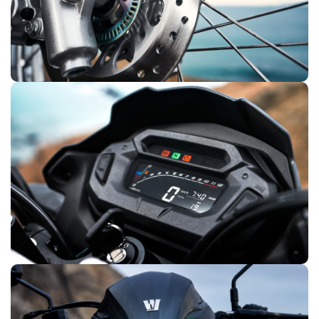
era exclusiva de motos
irregulares. Una tecnología que antes
segmento, ahora disponible donde más se
de mayor
necesita.
TABLERO DIGITAL
El tablero digital de la NK160 muestra en tiempo real
velocidad, autonomía de combustible, kilometraje parcial y
total, e indicadores de alerta, todo en una pantalla de lectura
clara bajo cualquier condición de luz. Porque manejar con
información es manejar con ventaja.
ILUMINACIÓN LED