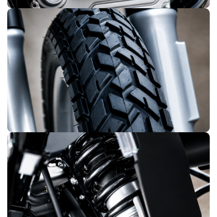
LLANTAS MULTIPROPÓSITO
Rodadura mixta de alto desempeño para asfalto, pistas
afirmadas y terreno irregular. Agarre firme, durabilidad
comprobada y tracción estable en el Perú real, no en
condiciones ideales.
SUSPENSIÓN TRASERA
MONOSHOCK
Absorción progresiva de impactos que estabiliza la moto y
reduce la fatiga en recorridos prolongados. Una solución
técnica de motos de mayor segmento, disponible de serie