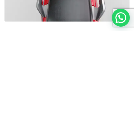
Haojue es una marca representada en el Perú por Intermotors del
Perú
E-mail:
atencionalcliente@intermotors.pe