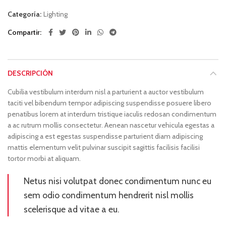
Categoría:
Lighting
Compartir
DESCRIPCIÓN
Cubilia vestibulum interdum nisl a parturient a auctor vestibulum
taciti vel bibendum tempor adipiscing suspendisse posuere libero
penatibus lorem at interdum tristique iaculis redosan condimentum
a ac rutrum mollis consectetur. Aenean nascetur vehicula egestas a
adipiscing a est egestas suspendisse parturient diam adipiscing
mattis elementum velit pulvinar suscipit sagittis facilisis facilisi
tortor morbi at aliquam.
Netus nisi volutpat donec condimentum nunc eu
sem odio condimentum hendrerit nisl mollis
scelerisque ad vitae a eu.