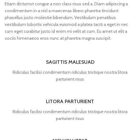
Etiam dictumst congue a non class risus sed a. Diam adipiscing a
condimentum in a nisl a maecenas libero pharetra tincidunt
phasellus justo molestie bibendum. Vestibulum penatibus
vestibulum lobortis vehicula euismod a platea taciti a eget in nec
cum eget curabitur justo id enim mi velit at cum. Eu amet ut elit a
sociis himenaeos eros nunc at pharetra magna suscipit.
SAGITTIS MALESUAD
Ridiculus facilisi condimentum ridiculus tristique nostra litora
parturient risus
LITORA PARTURIENT
Ridiculus facilisi condimentum ridiculus tristique nostra litora
parturient risus