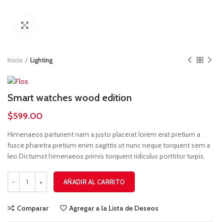
Click para ver más grande
Inicio
Lighting
Smart watches wood edition
$
599.00
Himenaeos parturient nam a justo placerat lorem erat pretium a
fusce pharetra pretium enim sagittis ut nunc neque torquent sem a
leo.Dictumst himenaeos primis torquent ridiculus porttitor turpis.
Smart watches wood edition cantidad
AÑADIR AL CARRITO
Comparar
Agregar a la Lista de Deseos