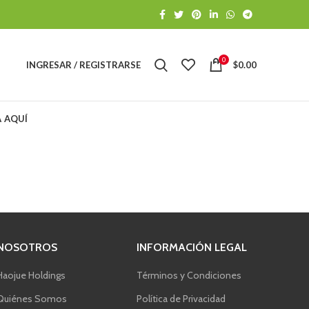
0
INGRESAR / REGISTRARSE
$
0.00
A AQUÍ
NOSOTROS
INFORMACIÓN LEGAL
Haojue Holdings
Términos y Condiciones
Quiénes Somos
Política de Privacidad