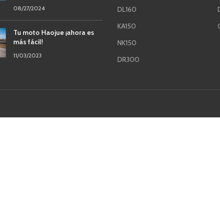
08/27/2024
DL160
KA150
Tu moto Haojue ¡ahora es
más fácil!
NK150
11/03/2023
DR300